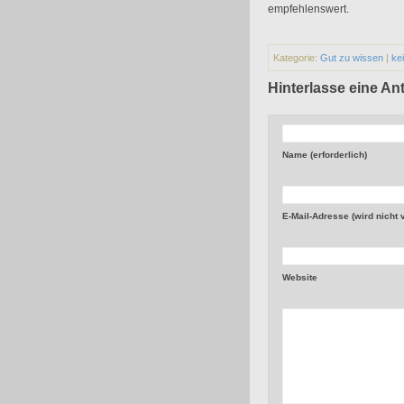
empfehlenswert.
Kategorie:
Gut zu wissen
|
ke
Hinterlasse eine An
Name (erforderlich)
E-Mail-Adresse (wird nicht ve
Website