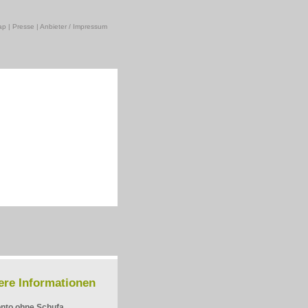
ap
|
Presse
|
Anbieter / Impressum
ere Informationen
nto ohne Schufa