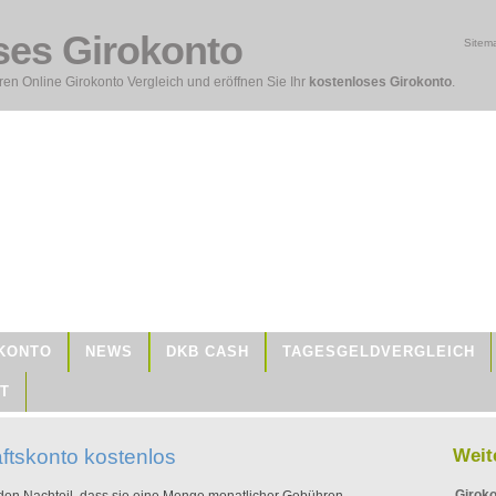
ses Girokonto
Sitem
en Online Girokonto Vergleich und eröffnen Sie Ihr
kostenloses Girokonto
.
KONTO
NEWS
DKB CASH
TAGESGELDVERGLEICH
T
ftskonto kostenlos
Weit
Giroko