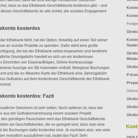
den Nachteil, dass sie eine Menge monatlicher Gebühren
cher, dass es das Ethikbank Geschäftskonto kostenlos gibt – und
Koste
h dieses Geschäftskonto an alle richtet, die soziales Engagement
Koste
Festge
skonto kostenlos
Girok
Kosten
er Ethikbank führt, hat die Option, freiwillig auf einen Teil seiner
Stude
ese an soziale Projekte zu spenden. Dafür steht eine große
erfügung, die bei der Ethikbank selbst eingesehen und bestimmt
Giroko
liche Grundgebühr handelt es sich um ein kostenloses
Minde
s Einrichten von Daueraufträgen, Online-Kontoauszüge
Giroko
enlose Auszüge am SB-Automaten enthält. Beleglose Buchungen
Cent und die ec-/Maestro-Karte der Ethikbank eine Jahresgebühr
P-Kon
 Das Guthaben auf dem kostenlosen Geschäftskonto der Ethikbank
Prepai
erzinst.
Online
skonto kostenlos: Fazit
Girok
Giroko
atliche Gebühren ist sehr selten. Noch seltener ist, dass der
e aus der Guthabenverzinsung einem sozialen Projekt
Giroko
 den günstigen Pauschalen wird das Ethikbank Geschäftskonto
fallen als Geschäftskonten, die so geregelt sind, dass man eine
Kost
d die Buchungen dafür kostenfrei sind. Je nachdem also, wie viele
r monatlich auszuführen hat, lautet das Fazit: Sehr
DKB C