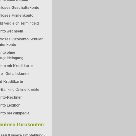
nloses Geschäftskonto
nloses Firmenkonto
ld Vergleich
Termingeld
onto wechseln
loses Girokonto Schüler
|
ntenkonto
nto ohne
stgeldeingang
nto mit Kreditkarte
to
|
Gehaltskonto
d-Kreditkarte
-Banking
Online Kredite
onto-Rechner
nto Lexikon
nto bei Wikipedia
enlose Girokonten
ash (Unsere Empfehlung)