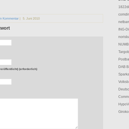
1822di
comdir
in Kommentar
|
5. Juni 2010
netban
twort
ING-Di
norisb
NUMBE
Targob
Postba
DAB Ba
röffentlicht) (erforderlich)
Sparka
Volksb
Deutsc
Comme
HypoVe
Giroko