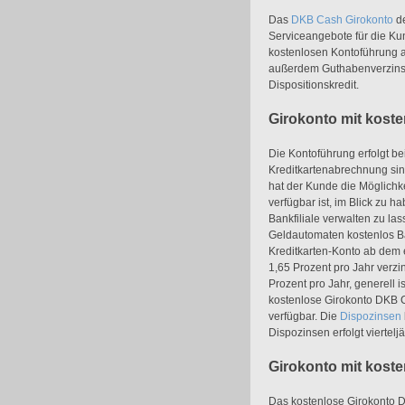
Das
DKB Cash Girokonto
de
Serviceangebote für die K
kostenlosen Kontoführung a
außerdem Guthabenverzinsu
Dispositionskredit.
Girokonto mit kost
Die Kontoführung erfolgt 
Kreditkartenabrechnung sin
hat der Kunde die Möglichke
verfügbar ist, im Blick zu ha
Bankfiliale verwalten zu l
Geldautomaten kostenlos B
Kreditkarten-Konto ab dem e
1,65 Prozent pro Jahr verzi
Prozent pro Jahr, generell i
kostenlose Girokonto DKB Ca
verfügbar. Die
Dispozinsen
Dispozinsen erfolgt viertelj
Girokonto mit kost
Das kostenlose Girokonto 