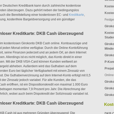
r Deutschen Kreditbank kann durch zahlreiche kostenlose
Koste
unden überzeugen. Dazu gehört neben der bedingungslos
Koste
uch die Bereitstellung einer kostenlosen EC- und
Kreditkarte
,
ng, kostenfreie Bargeldversorgung und ein günstiger
Festge
Girok
Kosten
enloser Kreditkarte: DKB Cash überzeugend
Stude
beim kostenlosen Girokonto DKB Cash online. Kontoauszüge und
Giroko
d jeden Monat online verfügbar. Durch die Online-Kontoführung
Minde
it, seine Finanzen jederzeit und an jedem Ort, an dem Internet
Giroko
ben. Allerdings ist es nicht möglich, das Konto direkt in einer
assen. Mit der DKB VISA-Card können Kunden weltweit an
P-Kon
argeld abheben. Außerdem wird das Guthaben auf dem
Prepai
rsten Euro bei täglicher Verfügbarkeit mit einem Zinssatz von
Online
nst. Die Guthabenverzinsung auf dem Internet-Konto erfolgt mit 0,5
st der Zinssatz jedoch variabel. Für alle Kunden, die das
Girok
sh eröffnen, ist ein Dispositionskredit von maximal 1.000 Euro
Giroko
betragen momentan 7,9 Prozent pro Jahr. Die Abrechnung der
ährlich, wobei auch beim Dispokredit der Sollzinssatz variabel ist.
Giroko
enloser Kreditkarte: DKB Cash überzeugend
Kost
DKB Cash ist aus mehreren Gründen überzeugend: Die
DKB C