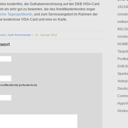
slos kostenfrei, die Guthabenverzinsung auf der DKB VISA-Card
1822di
ist als sehr gut zu bewerten, die des Kreditkartenkontos sogar
liche Tagesgeldkonto
, und zum Serviceangebot im Rahmen der
comdir
e kostenlose VISA-Card und eine ec-Karte.
netban
ING-Di
ssen
|
kein Kommentar
|
12. Januar 2011
norisb
twort
NUMBE
Targob
Postba
DAB Ba
Sparka
Volksb
röffentlicht) (erforderlich)
Deutsc
Comme
HypoVe
Giroko