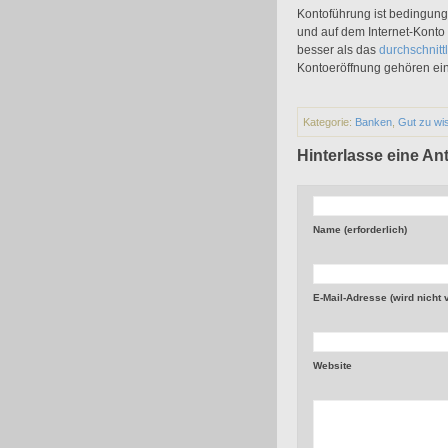
Kontoführung ist bedingung
und auf dem Internet-Konto 
besser als das
durchschnitt
Kontoeröffnung gehören ein
Kategorie:
Banken
,
Gut zu wi
Hinterlasse eine An
Name (erforderlich)
E-Mail-Adresse (wird nicht ve
Website