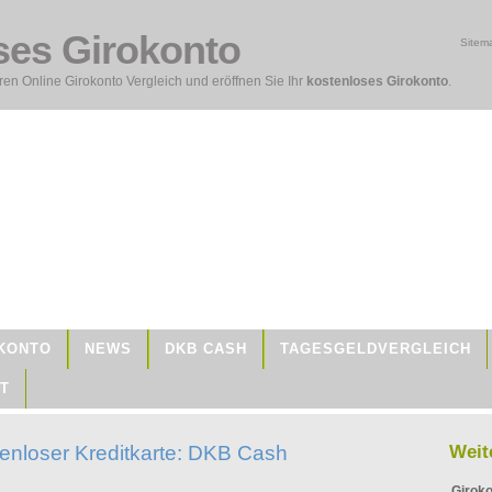
ses Girokonto
Sitem
en Online Girokonto Vergleich und eröffnen Sie Ihr
kostenloses Girokonto
.
KONTO
NEWS
DKB CASH
TAGESGELDVERGLEICH
T
tenloser Kreditkarte: DKB Cash
Weit
Giroko