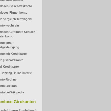
nloses Geschäftskonto
nloses Firmenkonto
ld Vergleich
Termingeld
onto wechseln
loses Girokonto Schüler
|
ntenkonto
nto ohne
stgeldeingang
nto mit Kreditkarte
to
|
Gehaltskonto
d-Kreditkarte
-Banking
Online Kredite
onto-Rechner
nto Lexikon
nto bei Wikipedia
enlose Girokonten
ash (Unsere Empfehlung)