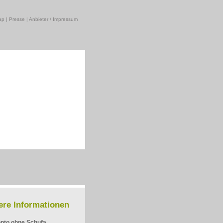
ap
|
Presse
|
Anbieter / Impressum
ere Informationen
nto ohne Schufa