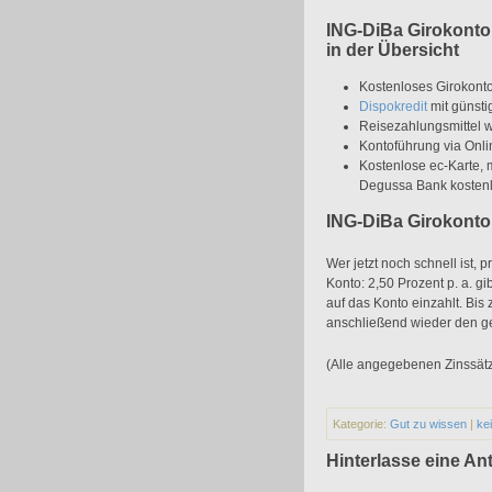
ING-DiBa Girokonto
in der Übersicht
Kostenloses Girokont
Dispokredit
mit günsti
Reisezahlungsmittel w
Kontoführung via Onli
Kostenlose ec-Karte, 
Degussa Bank kosten
ING-DiBa Girokonto
Wer jetzt noch schnell ist, 
Konto: 2,50 Prozent p. a. g
auf das Konto einzahlt. Bis
anschließend wieder den ge
(Alle angegebenen Zinssätz
Kategorie:
Gut zu wissen
|
ke
Hinterlasse eine An