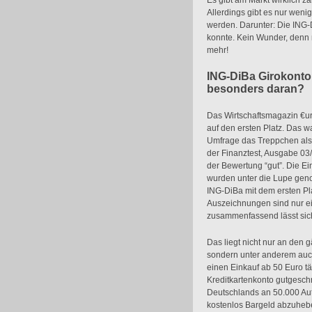
Es gibt am Markt wirklich z
Allerdings gibt es nur weni
werden. Darunter: Die ING-
konnte. Kein Wunder, denn 
mehr!
ING-DiBa Girokonto
besonders daran?
Das Wirtschaftsmagazin €ur
auf den ersten Platz. Das w
Umfrage das Treppchen als
der Finanztest, Ausgabe 03
der Bewertung “gut”. Die Ei
wurden unter die Lupe gen
ING-DiBa mit dem ersten Pl
Auszeichnungen sind nur ein
zusammenfassend lässt sich 
Das liegt nicht nur an den 
sondern unter anderem auc
einen Einkauf ab 50 Euro tä
Kreditkartenkonto gutgeschr
Deutschlands an 50.000 Au
kostenlos Bargeld abzuheb