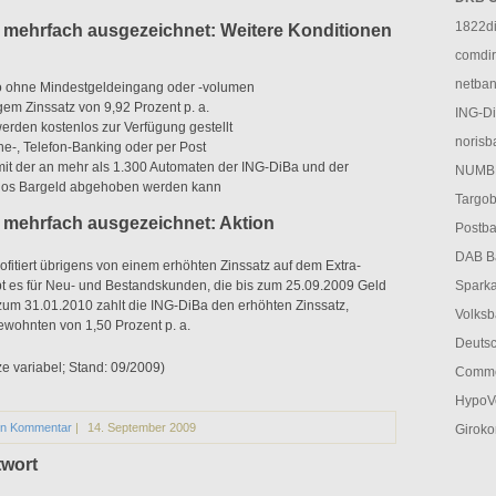
1822di
 mehrfach ausgezeichnet: Weitere Konditionen
comdir
netban
o ohne Mindestgeldeingang oder -volumen
gem Zinssatz von 9,92 Prozent p. a.
ING-Di
erden kostenlos zur Verfügung gestellt
norisb
ne-, Telefon-Banking oder per Post
mit der an mehr als 1.300 Automaten der ING-DiBa und der
NUMBE
los Bargeld abgehoben werden kann
Targob
 mehrfach ausgezeichnet: Aktion
Postba
DAB Ba
profitiert übrigens von einem erhöhten Zinssatz auf dem Extra-
ibt es für Neu- und Bestandskunden, die bis zum 25.09.2009 Geld
Sparka
 zum 31.01.2010 zahlt die ING-DiBa den erhöhten Zinssatz,
Volksb
wohnten von 1,50 Prozent p. a.
Deutsc
e variabel; Stand: 09/2009)
Comme
HypoVe
in Kommentar
|
14. September 2009
Giroko
twort