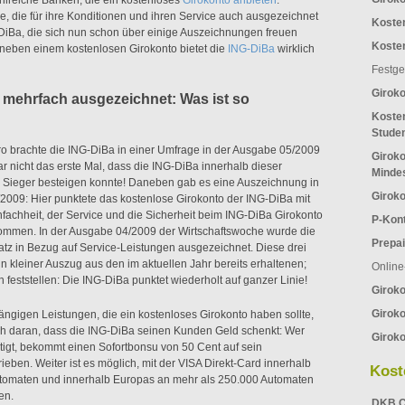
ahlreiche Banken, die ein kostenloses
Girokonto anbieten
.
ge, die für ihre Konditionen und ihren Service auch ausgezeichnet
Koste
DiBa, die sich nun schon über einige Auszeichnungen freuen
Koste
neben einem kostenlosen Girokonto bietet die
ING-DiBa
wirklich
Festge
Girok
 mehrfach ausgezeichnet: Was ist so
Kosten
Stude
o brachte die ING-DiBa in einer Umfrage in der Ausgabe 05/2009
Giroko
ar nicht das erste Mal, dass die ING-DiBa innerhalb dieser
Minde
 Sieger besteigen konnte! Daneben gab es eine Auszeichnung in
Giroko
/2009: Hier punktete das kostenlose Girokonto der ING-DiBa mit
nfachheit, der Service und die Sicherheit beim ING-DiBa Girokonto
P-Kon
ommen. In der Ausgabe 04/2009 der Wirtschaftswoche wurde die
Prepai
atz in Bezug auf Service-Leistungen ausgezeichnet. Diese drei
 kleiner Auszug aus den im aktuellen Jahr bereits erhaltenen;
Online
feststellen: Die ING-DiBa punktet wiederholt auf ganzer Linie!
Girok
Giroko
gängigen Leistungen, die ein kostenloses Girokonto haben sollte,
h daran, dass die ING-DiBa seinen Kunden Geld schenkt: Wer
Giroko
tigt, bekommt einen Sofortbonsu von 50 Cent auf sein
ieben. Weiter ist es möglich, mit der VISA Direkt-Card innerhalb
Kost
tomaten und innerhalb Europas an mehr als 250.000 Automaten
en.
DKB C