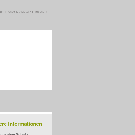
ap
|
Presse
|
Anbieter / Impressum
ere Informationen
nto ohne Schufa