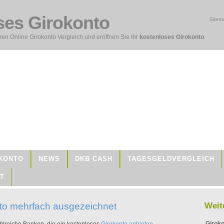
ses Girokonto
Sitem
en Online Girokonto Vergleich und eröffnen Sie Ihr
kostenloses Girokonto
.
KONTO
NEWS
DKB CASH
TAGESGELDVERGLEICH
T
to mehrfach ausgezeichnet
Weit
Giroko