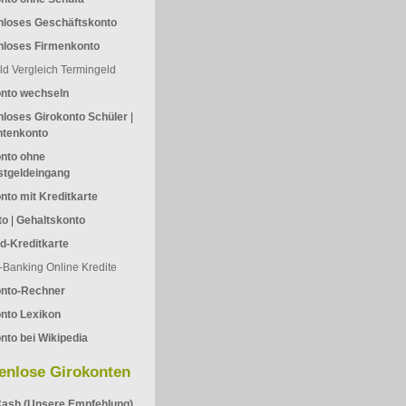
nloses Geschäftskonto
nloses Firmenkonto
ld Vergleich
Termingeld
onto wechseln
loses Girokonto Schüler
|
ntenkonto
nto ohne
stgeldeingang
nto mit Kreditkarte
to
|
Gehaltskonto
d-Kreditkarte
-Banking
Online Kredite
onto-Rechner
nto Lexikon
nto bei Wikipedia
enlose Girokonten
ash (Unsere Empfehlung)