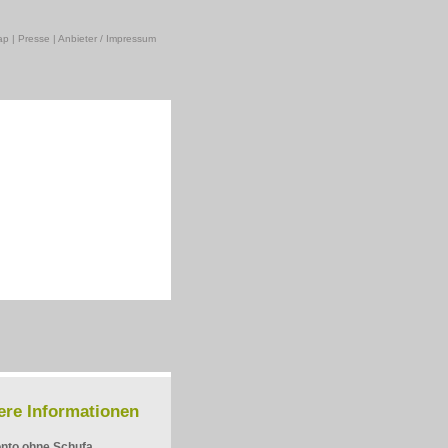
ap
|
Presse
|
Anbieter / Impressum
ere Informationen
nto ohne Schufa