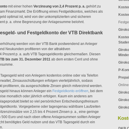
onto
mit einer hohen
Verzinsung von 2,4 Prozent p. a.
gehört zu
Koste
 am Finanzmarkt. Die Eröffnung eines Festgeldkontos, welches als
Koste
d optimal ist, wird von der unkomplizierten und sicheren
ozent p. a. ohne Begrenzung der Anlagesumme belohnt.
Festge
Girok
esgeld- und Festgeldkonto der VTB Direktbank
Kosten
Stude
zinserhöhung werden von der VTB Bank postwendend an Anleger
nd Neukunden profitieren von der attraktiven
Giroko
4 Prozent p. a. aufs VTB Tagesgeldkonto gleichermaßen. Diesen
Minde
 VTB bis zum 31. Dezember 2011
ab dem ersten Cent und ohne
Giroko
gesumme.
P-Kon
Tagesgeld wird von Anlegern kostenlos online oder via Telefon
Prepai
waltet, Zinsausschüttungen erfolgen vierteljährlich, sodass
Online
 profitieren, da ausgeschüttete Zinsen gleich mitverzinst werden.
sgeld hinaus können Anleger ein
Festgeldkonto eröffnen
, bei dem
Girok
se monatlich oder jährlich erfolgen. Kaum ein anderes am
Giroko
lageprodukt bietet so viel persönlichen Entscheidungsfreiraum
stgeldkonto. Vorgegebene oder tagesgenau wählbare Laufzeiten
Giroko
itzenzinssätze von 2,15 bis 4 Prozent Zinsen p. a., eine geringe
ch 500 Euro und nach oben offene Anlagesummen sollten Anleger
Kost
g nicht benötigtes Geld nutzen und das VTB Tagesgeld durch ein
n.
DKB C