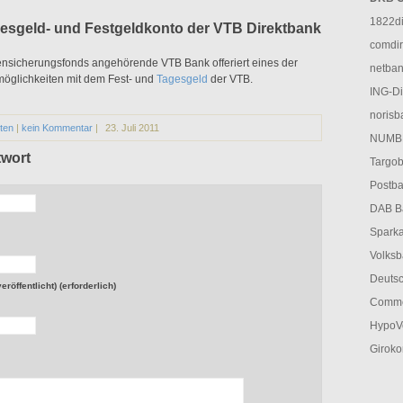
1822di
esgeld- und Festgeldkonto der VTB Direktbank
comdir
ensicherungsfonds angehörende VTB Bank offeriert eines der
netban
emöglichkeiten mit dem Fest- und
Tagesgeld
der VTB.
ING-Di
norisb
ten
|
kein Kommentar
|
23. Juli 2011
NUMBE
twort
Targob
Postba
DAB Ba
Sparka
Volksb
Deutsc
röffentlicht) (erforderlich)
Comme
HypoVe
Giroko