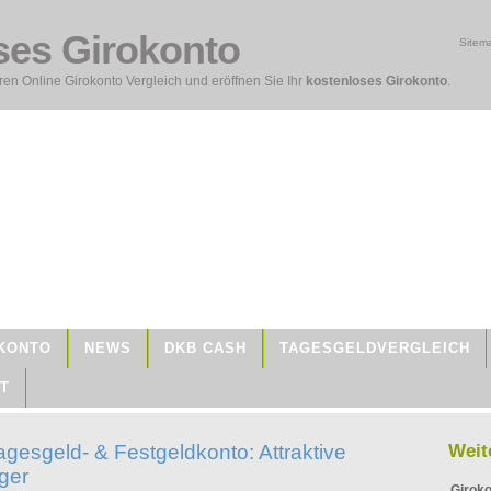
ses Girokonto
Sitem
en Online Girokonto Vergleich und eröffnen Sie Ihr
kostenloses Girokonto
.
KONTO
NEWS
DKB CASH
TAGESGELDVERGLEICH
T
gesgeld- & Festgeldkonto: Attraktive
Weit
ger
Giroko