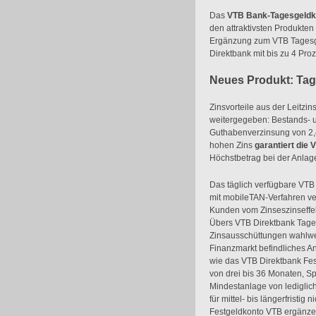
Das
VTB Bank-Tagesgeldk
den attraktivsten Produkten
Ergänzung zum VTB Tagesgel
Direktbank mit bis zu 4 Pr
Neues Produkt: Tag
Zinsvorteile aus der Leit
weitergegeben: Bestands- u
Guthabenverzinsung von 2,
hohen Zins
garantiert die
Höchstbetrag bei der Anla
Das täglich verfügbare VTB 
mit mobileTAN-Verfahren ver
Kunden vom Zinseszinseffekt
Übers VTB Direktbank Tage
Zinsausschüttungen wahlwei
Finanzmarkt befindliches An
wie das VTB Direktbank Fe
von drei bis 36 Monaten, Sp
Mindestanlage von ledigli
für mittel- bis längerfristi
Festgeldkonto VTB ergänze