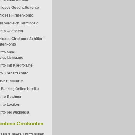
nloses Geschäftskonto
nloses Firmenkonto
ld Vergleich
Termingeld
onto wechseln
loses Girokonto Schüler
|
ntenkonto
nto ohne
stgeldeingang
nto mit Kreditkarte
to
|
Gehaltskonto
d-Kreditkarte
-Banking
Online Kredite
onto-Rechner
nto Lexikon
nto bei Wikipedia
enlose Girokonten
ash (Unsere Empfehlung)